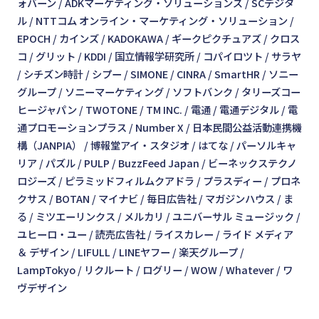
ォバーン
ADKマーケティング・ソリューションズ
SCデジタ
ル
NTTコム オンライン・マーケティング・ソリューション
EPOCH
カインズ
KADOKAWA
ギークピクチュアズ
クロス
コ
グリット
KDDI
国立情報学研究所
コパイロツト
サラヤ
シチズン時計
シプー
SIMONE
CINRA
SmartHR
ソニー
グループ
ソニーマーケティング
ソフトバンク
タリーズコー
ヒージャパン
TWOTONE
TM INC.
電通
電通デジタル
電
通プロモーションプラス
Number X
日本民間公益活動連携機
構（JANPIA）
博報堂アイ・スタジオ
はてな
パーソルキャ
リア
パズル
PULP
BuzzFeed Japan
ビーネックステクノ
ロジーズ
ピラミッドフィルムクアドラ
プラスディー
プロネ
クサス
BOTAN
マイナビ
毎日広告社
マガジンハウス
ま
る
ミツエーリンクス
メルカリ
ユニバーサル ミュージック
ユヒーロ・ユー
読売広告社
ライスカレー
ライド メディア
＆ デザイン
LIFULL
LINEヤフー
楽天グループ
LampTokyo
リクルート
ログリー
WOW
Whatever
ワ
ヴデザイン