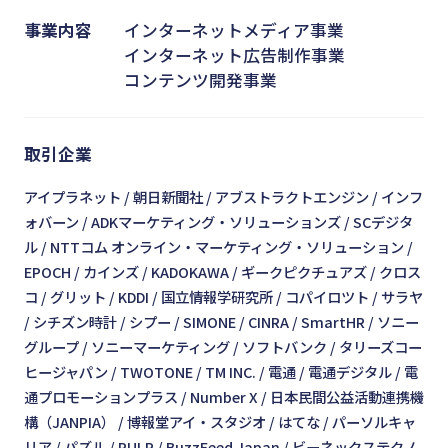
事業内容
インターネットメディア事業
インターネット広告制作事業
コンテンツ開発事業
取引企業
アイプラネット
朝日新聞社
アブストラクトエンジン
インフ
ォバーン
ADKマーケティング・ソリューションズ
SCデジタ
ル
NTTコム オンライン・マーケティング・ソリューション
EPOCH
カインズ
KADOKAWA
ギークピクチュアズ
クロス
コ
グリット
KDDI
国立情報学研究所
コパイロツト
サラヤ
シチズン時計
シプー
SIMONE
CINRA
SmartHR
ソニー
グループ
ソニーマーケティング
ソフトバンク
タリーズコー
ヒージャパン
TWOTONE
TM INC.
電通
電通デジタル
電
通プロモーションプラス
Number X
日本民間公益活動連携機
構（JANPIA）
博報堂アイ・スタジオ
はてな
パーソルキャ
リア
パズル
PULP
BuzzFeed Japan
ビーネックステクノ